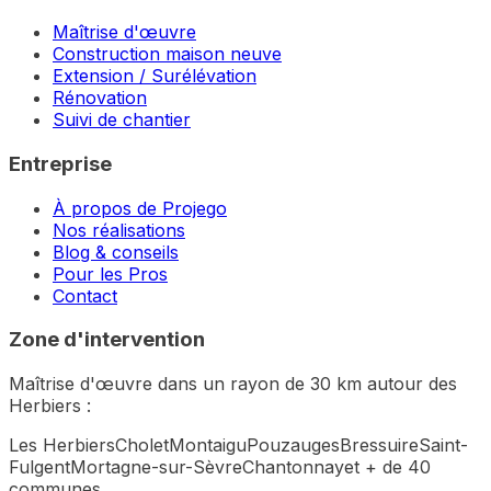
Maîtrise d'œuvre
Construction maison neuve
Extension / Surélévation
Rénovation
Suivi de chantier
Entreprise
À propos de Projego
Nos réalisations
Blog & conseils
Pour les Pros
Contact
Zone d'intervention
Maîtrise d'œuvre dans un rayon de 30 km autour des
Herbiers :
Les Herbiers
Cholet
Montaigu
Pouzauges
Bressuire
Saint-
Fulgent
Mortagne-sur-Sèvre
Chantonnay
et + de 40
communes