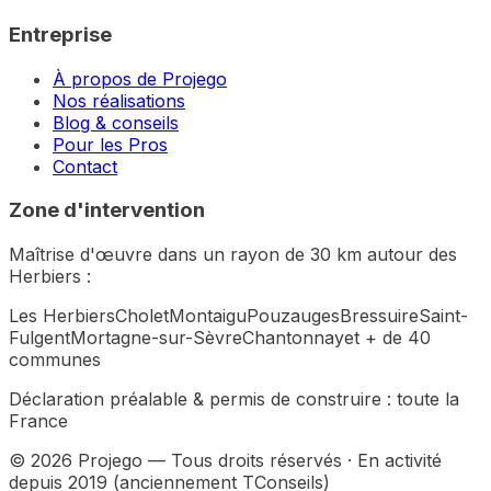
Entreprise
À propos de Projego
Nos réalisations
Blog & conseils
Pour les Pros
Contact
Zone d'intervention
Maîtrise d'œuvre dans un rayon de 30 km autour des
Herbiers :
Les Herbiers
Cholet
Montaigu
Pouzauges
Bressuire
Saint-
Fulgent
Mortagne-sur-Sèvre
Chantonnay
et + de 40
communes
Déclaration préalable & permis de construire :
toute la
France
©
2026
Projego — Tous droits réservés · En activité
depuis 2019 (anciennement TConseils)