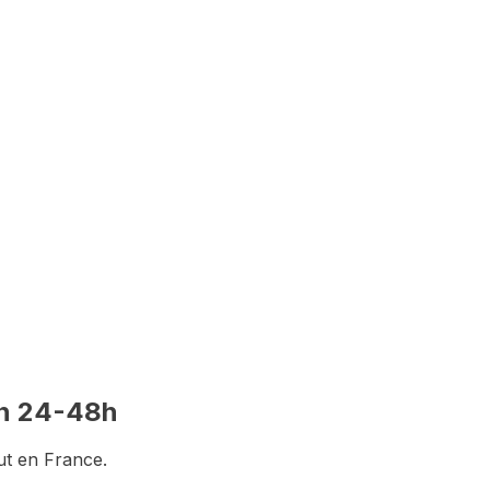
ution du dossier
n 24-48h
ut en France.