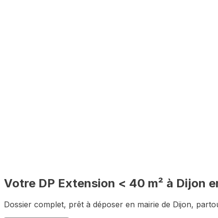
Vérification des règles d'urbanisme de Dijon avant constit
🇫🇷
100% à distance
Depuis chez vous, sans vous déplacer à Dijon
✅
Dossier complet garanti
Zéro pièce manquante pour le premier dépôt
Votre DP
Extension < 40 m²
à
Dijon
e
Dossier complet, prêt à déposer en mairie de
Dijon
, parto