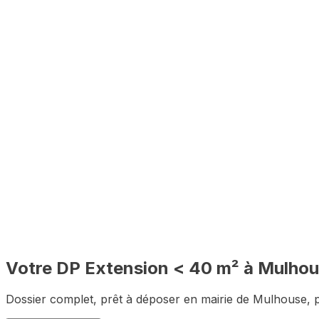
Vérification des règles d'urbanisme de Mulhouse avant con
🇫🇷
100% à distance
Depuis chez vous, sans vous déplacer à Mulhouse
✅
Dossier complet garanti
Zéro pièce manquante pour le premier dépôt
Votre DP
Extension < 40 m²
à
Mulhou
Dossier complet, prêt à déposer en mairie de
Mulhouse
, 