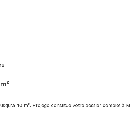
se
 m²
jusqu'à 40 m²
. Projego constitue votre dossier complet à
M