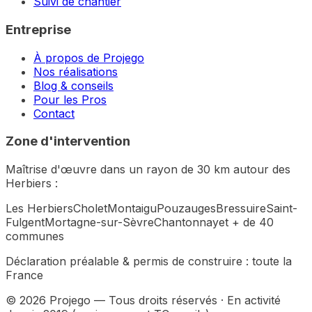
Suivi de chantier
Entreprise
À propos de Projego
Nos réalisations
Blog & conseils
Pour les Pros
Contact
Zone d'intervention
Maîtrise d'œuvre dans un rayon de 30 km autour des
Herbiers :
Les Herbiers
Cholet
Montaigu
Pouzauges
Bressuire
Saint-
Fulgent
Mortagne-sur-Sèvre
Chantonnay
et + de 40
communes
Déclaration préalable & permis de construire :
toute la
France
©
2026
Projego — Tous droits réservés · En activité