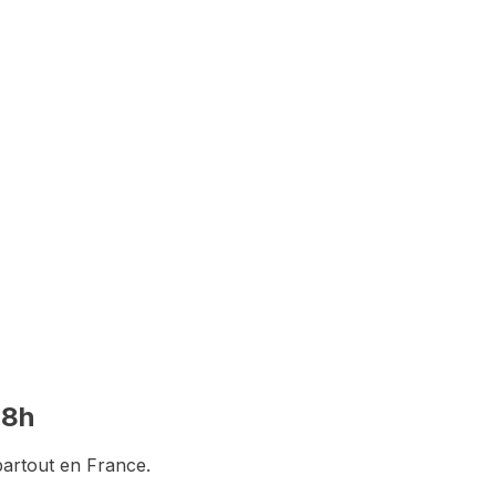
stitution du dossier
48h
partout en France.