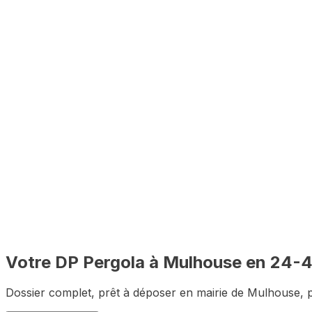
Vérification des règles d'urbanisme de Mulhouse avant con
🇫🇷
100% à distance
Depuis chez vous, sans vous déplacer à Mulhouse
✅
Dossier complet garanti
Zéro pièce manquante pour le premier dépôt
Votre DP
Pergola
à
Mulhouse
en 24-
Dossier complet, prêt à déposer en mairie de
Mulhouse
, 