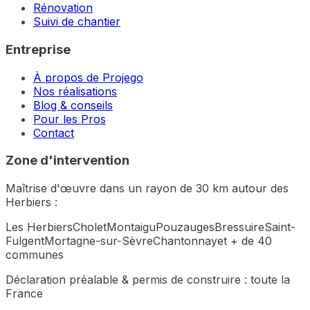
Rénovation
Suivi de chantier
Entreprise
À propos de Projego
Nos réalisations
Blog & conseils
Pour les Pros
Contact
Zone d'intervention
Maîtrise d'œuvre dans un rayon de 30 km autour des
Herbiers :
Les Herbiers
Cholet
Montaigu
Pouzauges
Bressuire
Saint-
Fulgent
Mortagne-sur-Sèvre
Chantonnay
et + de 40
communes
Déclaration préalable & permis de construire :
toute la
France