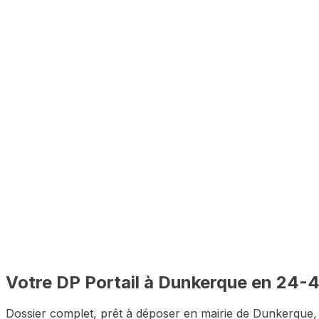
Analyse PLU incluse
Vérification des règles d'urbanisme de Dunkerque avant co
🇫🇷
100% à distance
Depuis chez vous, sans vous déplacer à Dunkerque
✅
Dossier complet garanti
Zéro pièce manquante pour le premier dépôt
Votre DP
Portail
à
Dunkerque
en 24-
Dossier complet, prêt à déposer en mairie de
Dunkerque
,