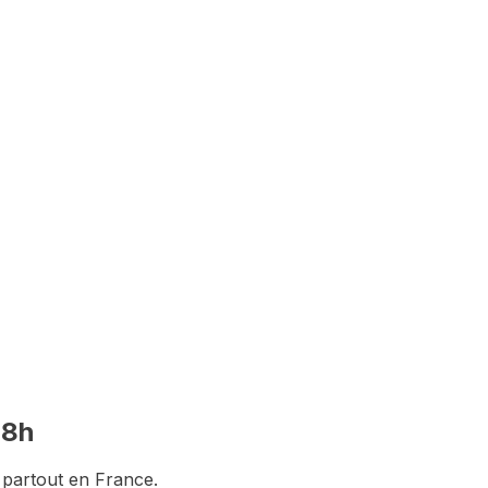
nstitution du dossier
48h
 partout en France.