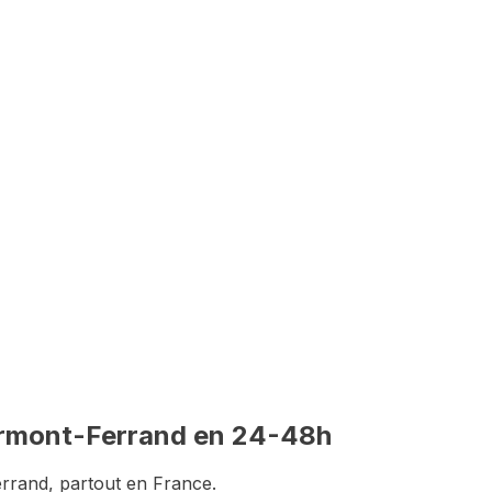
vant constitution du dossier
nd
rmont-Ferrand
en 24-48h
errand
, partout en France.