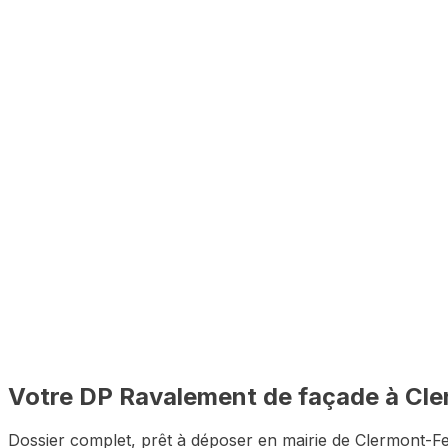
Analyse PLU incluse
Vérification des règles d'urbanisme de Clermont-Ferrand a
🇫🇷
100% à distance
Depuis chez vous, sans vous déplacer à Clermont-Ferra
✅
Dossier complet garanti
Zéro pièce manquante pour le premier dépôt
Votre DP
Ravalement de façade
à
Cle
Dossier complet, prêt à déposer en mairie de
Clermont-F