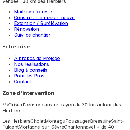
Vendée · 30 km des Herbiers
Maîtrise d'œuvre
Construction maison neuve
Extension / Surélévation
Rénovation
Suivi de chantier
Entreprise
À propos de Projego
Nos réalisations
Blog & conseils
Pour les Pros
Contact
Zone d'intervention
Maîtrise d'œuvre dans un rayon de 30 km autour des
Herbiers :
Les Herbiers
Cholet
Montaigu
Pouzauges
Bressuire
Saint-
Fulgent
Mortagne-sur-Sèvre
Chantonnay
et + de 40