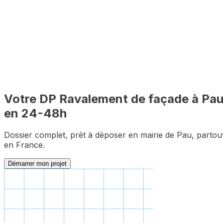
Dossier complet garanti
Zéro pièce manquante pour le premier dépôt
Votre DP
Ravalement de façade
à
Pa
en 24-48h
Dossier complet, prêt à déposer en mairie de
Pau
, partou
en France.
Démarrer mon projet