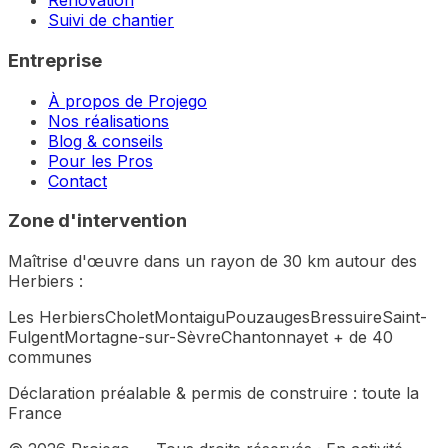
Rénovation
Suivi de chantier
Entreprise
À propos de Projego
Nos réalisations
Blog & conseils
Pour les Pros
Contact
Zone d'intervention
Maîtrise d'œuvre dans un rayon de 30 km autour des
Herbiers :
Les Herbiers
Cholet
Montaigu
Pouzauges
Bressuire
Saint-
Fulgent
Mortagne-sur-Sèvre
Chantonnay
et + de 40
communes
Déclaration préalable & permis de construire :
toute la
France