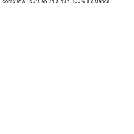
complet à
Tours
en 24 à 48h, 100% à distance.