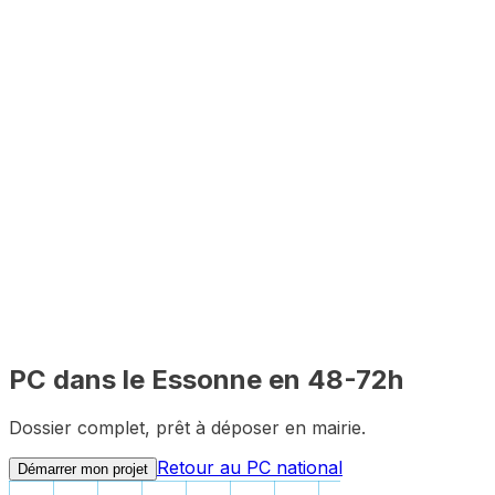
48-72h
Constitution du dossier
2-3 mois
Délai mairie
100%
Distanciel
PC dans le
Essonne
en 48-72h
Dossier complet, prêt à déposer en mairie.
Retour au PC national
Démarrer mon projet