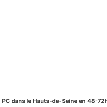
48-72h
Constitution du dossier
2-3 mois
Délai mairie
100%
Distanciel
PC dans le
Hauts-de-Seine
en 48-72