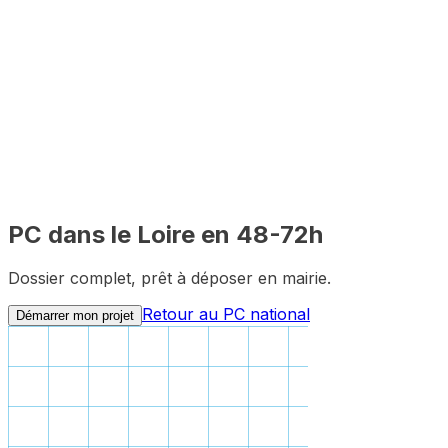
48-72h
Constitution du dossier
2-3 mois
Délai mairie
100%
Distanciel
PC dans le
Loire
en 48-72h
Dossier complet, prêt à déposer en mairie.
Retour au PC national
Démarrer mon projet