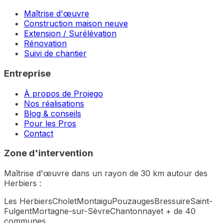
Maîtrise d'œuvre
Construction maison neuve
Extension / Surélévation
Rénovation
Suivi de chantier
Entreprise
À propos de Projego
Nos réalisations
Blog & conseils
Pour les Pros
Contact
Zone d'intervention
Maîtrise d'œuvre dans un rayon de 30 km autour des
Herbiers :
Les Herbiers
Cholet
Montaigu
Pouzauges
Bressuire
Saint-
Fulgent
Mortagne-sur-Sèvre
Chantonnay
et + de 40
communes