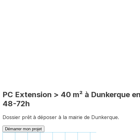
48-72h
🔍
PLU inclus
🇫🇷
100% en ligne
✅
Complet
PC
Extension > 40 m²
à
Dunkerque
e
48-72h
Dossier prêt à déposer à la mairie de
Dunkerque
.
Démarrer mon projet