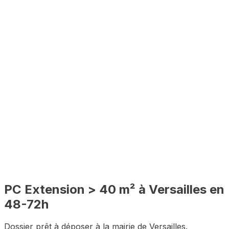
⚡
48-72h
🔍
PLU inclus
🇫🇷
100% en ligne
✅
Complet
PC
Extension > 40 m²
à
Versailles
en
48-72h
Dossier prêt à déposer à la mairie de
Versailles
.