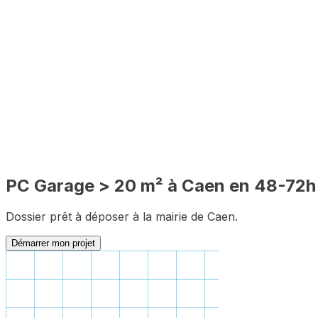
🔍
PLU inclus
🇫🇷
100% en ligne
✅
Complet
PC
Garage > 20 m²
à
Caen
en 48-72h
Dossier prêt à déposer à la mairie de
Caen
.
Démarrer mon projet