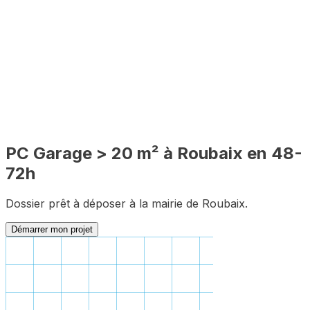
PLU inclus
🇫🇷
100% en ligne
✅
Complet
PC
Garage > 20 m²
à
Roubaix
en 48-
72h
Dossier prêt à déposer à la mairie de
Roubaix
.
Démarrer mon projet