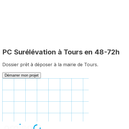
🇫🇷
100% en ligne
✅
Complet
PC
Surélévation
à
Tours
en 48-72h
Dossier prêt à déposer à la mairie de
Tours
.
Démarrer mon projet