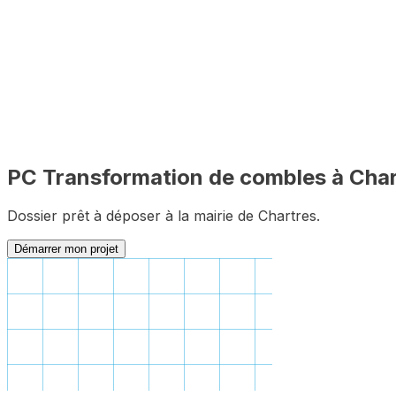
PLU inclus
🇫🇷
100% en ligne
✅
Complet
PC
Transformation de combles
à
Char
Dossier prêt à déposer à la mairie de
Chartres
.
Démarrer mon projet