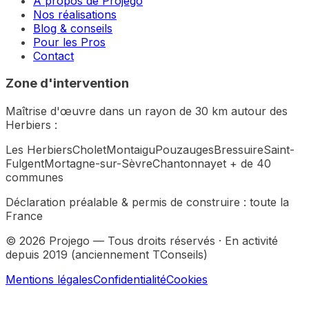
À propos de Projego
Nos réalisations
Blog & conseils
Pour les Pros
Contact
Zone d'intervention
Maîtrise d'œuvre dans un rayon de 30 km autour des
Herbiers :
Les Herbiers
Cholet
Montaigu
Pouzauges
Bressuire
Saint-
Fulgent
Mortagne-sur-Sèvre
Chantonnay
et + de 40
communes
Déclaration préalable & permis de construire :
toute la
France
©
2026
Projego — Tous droits réservés · En activité
depuis 2019 (anciennement TConseils)
Mentions légales
Confidentialité
Cookies