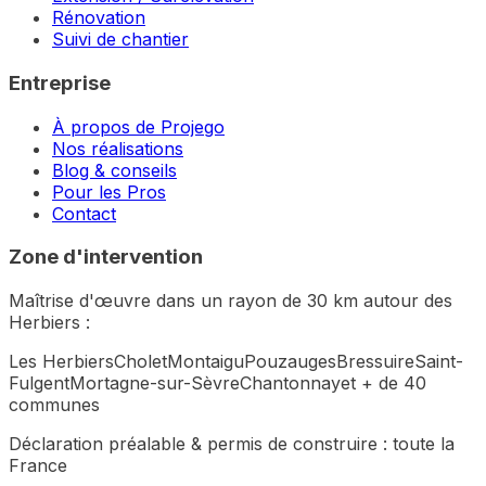
Rénovation
Suivi de chantier
Entreprise
À propos de Projego
Nos réalisations
Blog & conseils
Pour les Pros
Contact
Zone d'intervention
Maîtrise d'œuvre dans un rayon de 30 km autour des
Herbiers :
Les Herbiers
Cholet
Montaigu
Pouzauges
Bressuire
Saint-
Fulgent
Mortagne-sur-Sèvre
Chantonnay
et + de 40
communes
Déclaration préalable & permis de construire :
toute la
France