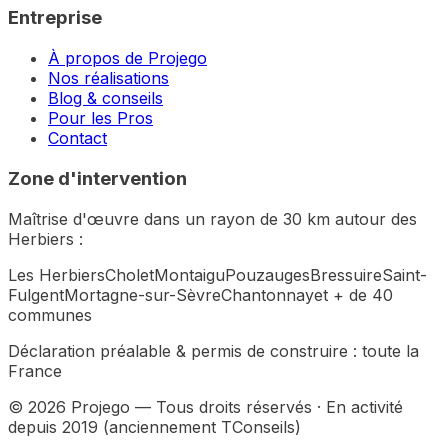
Entreprise
À propos de Projego
Nos réalisations
Blog & conseils
Pour les Pros
Contact
Zone d'intervention
Maîtrise d'œuvre dans un rayon de 30 km autour des
Herbiers :
Les Herbiers
Cholet
Montaigu
Pouzauges
Bressuire
Saint-
Fulgent
Mortagne-sur-Sèvre
Chantonnay
et + de 40
communes
Déclaration préalable & permis de construire :
toute la
France
©
2026
Projego — Tous droits réservés · En activité
depuis 2019 (anciennement TConseils)