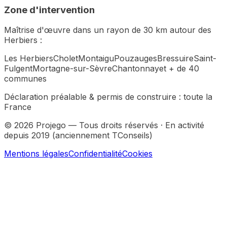
Zone d'intervention
Maîtrise d'œuvre dans un rayon de 30 km autour des
Herbiers :
Les Herbiers
Cholet
Montaigu
Pouzauges
Bressuire
Saint-
Fulgent
Mortagne-sur-Sèvre
Chantonnay
et + de 40
communes
Déclaration préalable & permis de construire :
toute la
France
©
2026
Projego — Tous droits réservés · En activité
depuis 2019 (anciennement TConseils)
Mentions légales
Confidentialité
Cookies