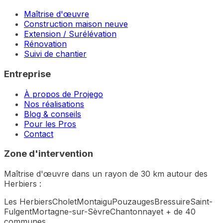
Maîtrise d'œuvre
Construction maison neuve
Extension / Surélévation
Rénovation
Suivi de chantier
Entreprise
À propos de Projego
Nos réalisations
Blog & conseils
Pour les Pros
Contact
Zone d'intervention
Maîtrise d'œuvre dans un rayon de 30 km autour des
Herbiers :
Les Herbiers
Cholet
Montaigu
Pouzauges
Bressuire
Saint-
Fulgent
Mortagne-sur-Sèvre
Chantonnay
et + de 40
communes