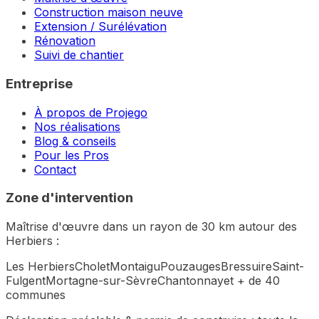
Construction maison neuve
Extension / Surélévation
Rénovation
Suivi de chantier
Entreprise
À propos de Projego
Nos réalisations
Blog & conseils
Pour les Pros
Contact
Zone d'intervention
Maîtrise d'œuvre dans un rayon de 30 km autour des
Herbiers :
Les Herbiers
Cholet
Montaigu
Pouzauges
Bressuire
Saint-
Fulgent
Mortagne-sur-Sèvre
Chantonnay
et + de 40
communes