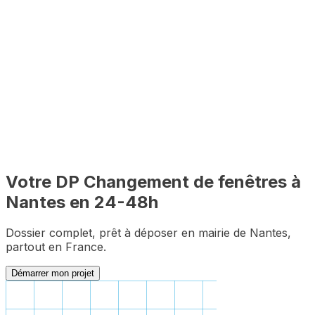
Depuis chez vous, sans vous déplacer à Nantes
✅
Dossier complet garanti
Zéro pièce manquante pour le premier dépôt
Votre DP
Changement de fenêtres
à
Nantes
en 24-48h
Dossier complet, prêt à déposer en mairie de
Nantes
,
partout en France.
Démarrer mon projet