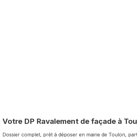
Analyse PLU incluse
Vérification des règles d'urbanisme de Toulon avant const
🇫🇷
100% à distance
Depuis chez vous, sans vous déplacer à Toulon
✅
Dossier complet garanti
Zéro pièce manquante pour le premier dépôt
Votre DP
Ravalement de façade
à
Tou
Dossier complet, prêt à déposer en mairie de
Toulon
, par