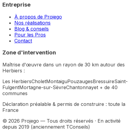
Entreprise
À propos de Projego
Nos réalisations
Blog & conseils
Pour les Pros
Contact
Zone d'intervention
Maîtrise d'œuvre dans un rayon de 30 km autour des
Herbiers :
Les Herbiers
Cholet
Montaigu
Pouzauges
Bressuire
Saint-
Fulgent
Mortagne-sur-Sèvre
Chantonnay
et + de 40
communes
Déclaration préalable & permis de construire :
toute la
France
©
2026
Projego — Tous droits réservés · En activité
depuis 2019 (anciennement TConseils)