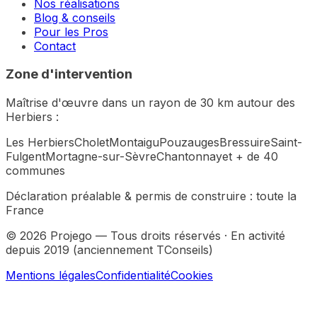
Nos réalisations
Blog & conseils
Pour les Pros
Contact
Zone d'intervention
Maîtrise d'œuvre dans un rayon de 30 km autour des
Herbiers :
Les Herbiers
Cholet
Montaigu
Pouzauges
Bressuire
Saint-
Fulgent
Mortagne-sur-Sèvre
Chantonnay
et + de 40
communes
Déclaration préalable & permis de construire :
toute la
France
©
2026
Projego — Tous droits réservés · En activité
depuis 2019 (anciennement TConseils)
Mentions légales
Confidentialité
Cookies