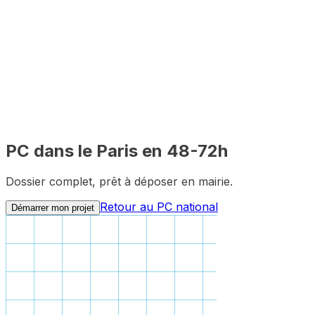
Constitution du dossier
2-3 mois
Délai mairie
100%
Distanciel
PC dans le
Paris
en 48-72h
Dossier complet, prêt à déposer en mairie.
Retour au PC national
Démarrer mon projet