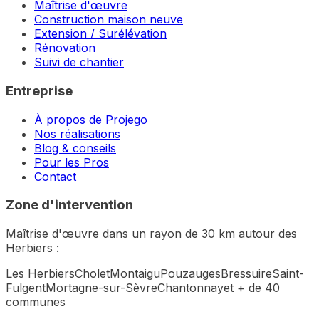
Maîtrise d'œuvre
Construction maison neuve
Extension / Surélévation
Rénovation
Suivi de chantier
Entreprise
À propos de Projego
Nos réalisations
Blog & conseils
Pour les Pros
Contact
Zone d'intervention
Maîtrise d'œuvre dans un rayon de 30 km autour des
Herbiers :
Les Herbiers
Cholet
Montaigu
Pouzauges
Bressuire
Saint-
Fulgent
Mortagne-sur-Sèvre
Chantonnay
et + de 40
communes