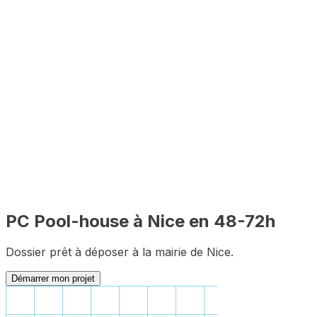
48-72h
🔍
PLU inclus
🇫🇷
100% en ligne
✅
Complet
PC
Pool-house
à
Nice
en 48-72h
Dossier prêt à déposer à la mairie de
Nice
.
Démarrer mon projet