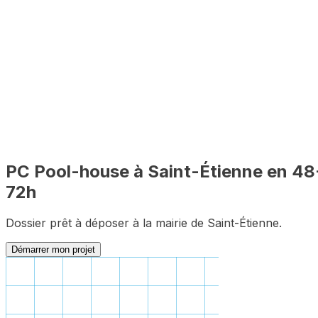
🔍
PLU inclus
🇫🇷
100% en ligne
✅
Complet
PC
Pool-house
à
Saint-Étienne
en 48
72h
Dossier prêt à déposer à la mairie de
Saint-Étienne
.
Démarrer mon projet