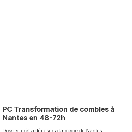
⚡
48-72h
🔍
PLU inclus
🇫🇷
100% en ligne
✅
Complet
PC
Transformation de combles
à
Nantes
en 48-72h
Dossier prêt à déposer à la mairie de
Nantes
.