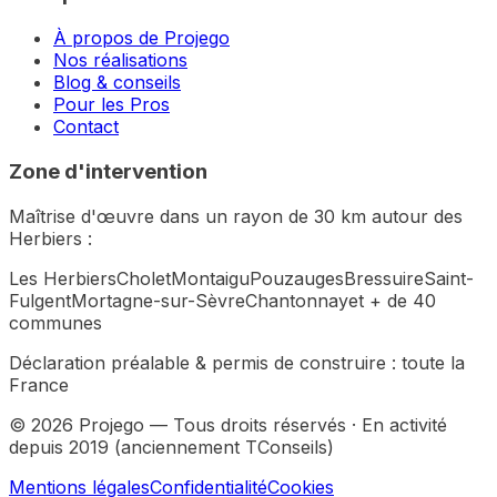
À propos de Projego
Nos réalisations
Blog & conseils
Pour les Pros
Contact
Zone d'intervention
Maîtrise d'œuvre dans un rayon de 30 km autour des
Herbiers :
Les Herbiers
Cholet
Montaigu
Pouzauges
Bressuire
Saint-
Fulgent
Mortagne-sur-Sèvre
Chantonnay
et + de 40
communes
Déclaration préalable & permis de construire :
toute la
France
©
2026
Projego — Tous droits réservés · En activité
depuis 2019 (anciennement TConseils)
Mentions légales
Confidentialité
Cookies