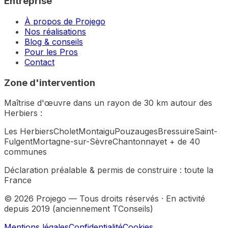
Entreprise
À propos de Projego
Nos réalisations
Blog & conseils
Pour les Pros
Contact
Zone d'intervention
Maîtrise d'œuvre dans un rayon de 30 km autour des
Herbiers :
Les Herbiers
Cholet
Montaigu
Pouzauges
Bressuire
Saint-
Fulgent
Mortagne-sur-Sèvre
Chantonnay
et + de 40
communes
Déclaration préalable & permis de construire :
toute la
France
©
2026
Projego — Tous droits réservés · En activité
depuis 2019 (anciennement TConseils)
Mentions légales
Confidentialité
Cookies