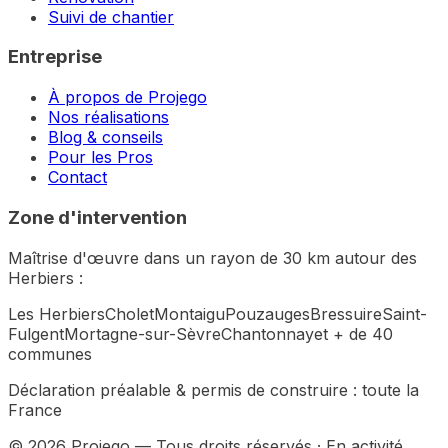
Suivi de chantier
Entreprise
À propos de Projego
Nos réalisations
Blog & conseils
Pour les Pros
Contact
Zone d'intervention
Maîtrise d'œuvre dans un rayon de 30 km autour des
Herbiers :
Les Herbiers
Cholet
Montaigu
Pouzauges
Bressuire
Saint-
Fulgent
Mortagne-sur-Sèvre
Chantonnay
et + de 40
communes
Déclaration préalable & permis de construire :
toute la
France
©
2026
Projego — Tous droits réservés · En activité